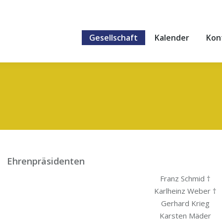
Gesellschaft
Kalender
Kon
Ehrenpräsidenten
Franz Schmid †
Karl­heinz Weber †
Ger­hard Krieg
Kars­ten Mäder