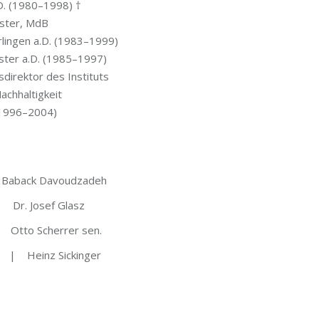
a.D. (1980–1998) †
is­ter, MdB
r­lin­gen a.D. (1983–1999)
is­ter a.D. (1985–1997)
i­rek­tor des Instituts
Nachhaltigkeit
 (1996–2004)
Baback Davoudzadeh
| Dr. Josef Glasz
 Otto Scher­rer sen.
en | Heinz Sickinger