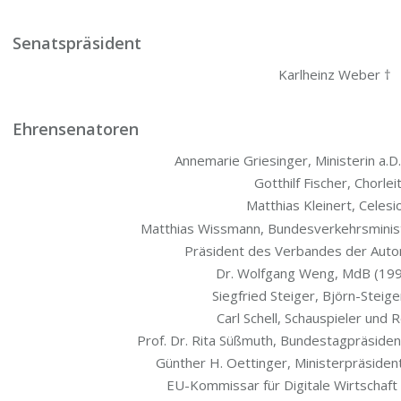
Senatspräsident
Karl­heinz Weber †
Ehrensenatoren
Anne­ma­rie Grie­sin­ger, Minis­te­rin a
Gott­hilf Fischer, Chorlei
Mat­thi­as Klei­nert, Cele­s
Mat­thi­as Wiss­mann, Bun­des­ver­kehrs­mi­n
Prä­si­dent des Ver­ban­des der Aut
Dr. Wolf­gang Weng, MdB (19
Sieg­fried Stei­ger, Björn-Steige
Carl Schell, Schau­spie­ler und
Prof. Dr. Rita Süß­muth, Bun­des­tag­prä­si­de
Gün­ther H. Oet­tin­ger, Minis­ter­prä­si­d
EU-Kom­mis­sar für Digi­ta­le Wirt­schaf