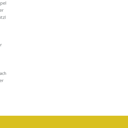
spel
rer
itzl
r
bach
er