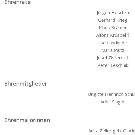
Ehrenräte
Jür­gen Hoschka
Ger­hard Krieg
Klaus Krämer
Alfons Kruspel †
Ilse Landwehr
Maria Paitz
Josef Zisterer †
Peter Leschnik
Ehrenmitglieder
Bri­git­te Hennrich-Schu
Adolf Singer
Ehrenmajorinnen
Ani­ta Zel­ler geb. Olbri