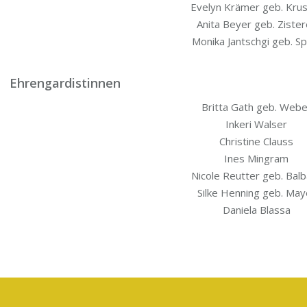
Eve­lyn Krä­mer geb. Kru
Ani­ta Bey­er geb. Ziste
Moni­ka Jantsch­gi geb. Sp
Ehrengardistinnen
Brit­ta Gath geb. Webe
Inke­ri Walser
Chris­ti­ne Clauss
Ines Mingram
Nico­le Reut­ter geb. Bal
Sil­ke Hen­ning geb. May
Danie­la Blassa