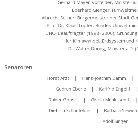
Ger­hard May­er-Vor­fel­der, Minis­ter 
Eber­hard Gien­ger Turn­welt­me
Albrecht Sell­ner, Bür­ger­meis­ter der Stadt Ge
Prof. Dr. Klaus Töp­fer, Bun­des Umwelt­mi­n
UNO-Beauf­trag­ter (1998–2006), Grün­dungs­d
für Kli­ma­wan­del, Erd­sys­tem und 
Dr. Wal­ter Döring, Minis­ter a.D.
Senatoren
Horst Arzt | Hans-Joa­chim Damm | 
Gud­run Eber­le | Karl­frid Engel † 
Rai­ner Goos † | Gise­la Mühl­ei­sen † |
Diet­rich Schön­fel­der | Bar­ba­ra Sewi
Adolf Sin­ger