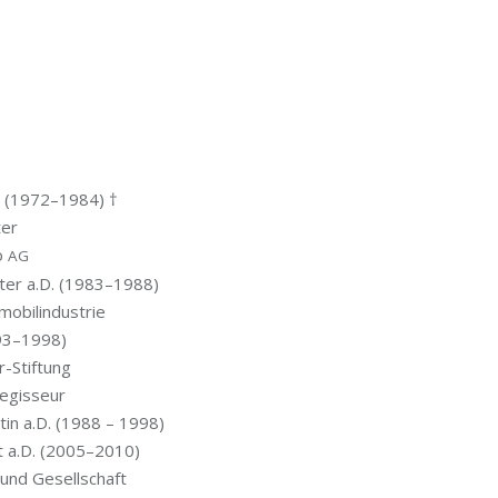
.D. (1972–1984) †
ter
io
AG
is­ter a.D. (1983–1988)
omobilindustrie
93–1998)
r-Stiftung
 Regisseur
n­tin a.D. (1988 – 1998)
ent a.D. (2005–2010)
t und Gesellschaft