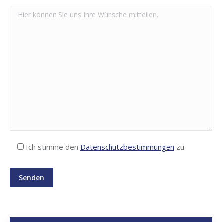
Ich stim­me den
Daten­schutz­be­stim­mun­gen
zu.