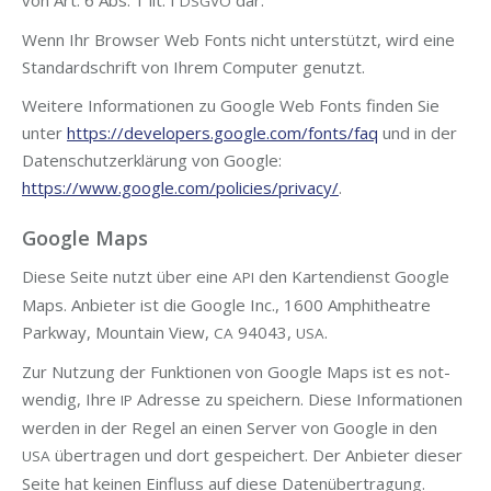
von Art. 6 Abs. 1 lit. f
dar.
DSGVO
Wenn Ihr Brow­ser Web Fonts nicht unter­stützt, wird eine
Stan­dard­schrift von Ihrem Com­pu­ter genutzt.
Wei­te­re Infor­ma­tio­nen zu Goog­le Web Fonts fin­den Sie
unter
https://developers.google.com/fonts/faq
und in der
Daten­schutz­er­klä­rung von Goog­le:
https://www.google.com/policies/privacy/
.
Google Maps
Die­se Sei­te nutzt über eine
den Kar­ten­dienst Goog­le
API
Maps. Anbie­ter ist die Goog­le Inc., 1600 Amphi­theat­re
Park­way, Moun­tain View,
94043,
.
CA
USA
Zur Nut­zung der Funk­tio­nen von Goog­le Maps ist es not­
wen­dig, Ihre
Adres­se zu spei­chern. Die­se Infor­ma­tio­nen
IP
wer­den in der Regel an einen Ser­ver von Goog­le in den
über­tra­gen und dort gespei­chert. Der Anbie­ter die­ser
USA
Sei­te hat kei­nen Ein­fluss auf die­se Datenübertragung.