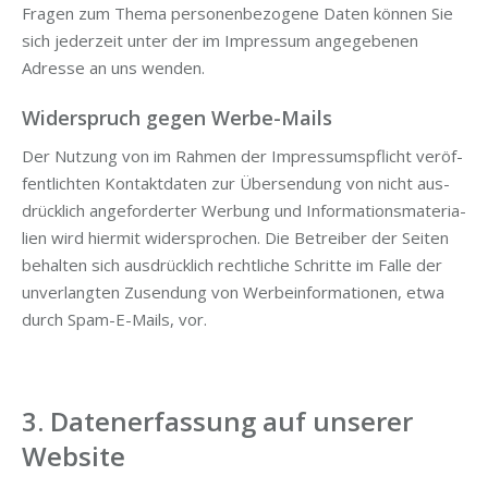
Fra­gen zum The­ma per­so­nen­be­zo­ge­ne Daten kön­nen Sie
sich jeder­zeit unter der im Impres­sum ange­ge­be­nen
Adres­se an uns wenden.
Widerspruch gegen Werbe-Mails
Der Nut­zung von im Rah­men der Impres­sums­pflicht ver­öf­
fent­lich­ten Kon­takt­da­ten zur Über­sen­dung von nicht aus­
drück­lich ange­for­der­ter Wer­bung und Infor­ma­ti­ons­ma­te­ria­
li­en wird hier­mit wider­spro­chen. Die Betrei­ber der Sei­ten
behal­ten sich aus­drück­lich recht­li­che Schrit­te im Fal­le der
unver­lang­ten Zusen­dung von Wer­be­infor­ma­tio­nen, etwa
durch Spam-E-Mails, vor.
3. Datenerfassung auf unserer
Website