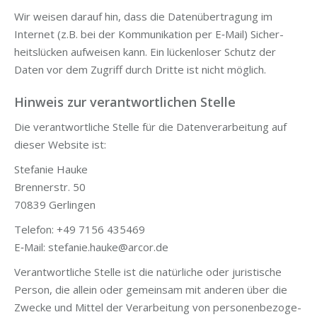
Wir wei­sen dar­auf hin, dass die Daten­über­tra­gung im
Inter­net (z.B. bei der Kom­mu­ni­ka­ti­on per E‑Mail) Sicher­
heits­lü­cken auf­wei­sen kann. Ein lücken­lo­ser Schutz der
Daten vor dem Zugriff durch Drit­te ist nicht möglich.
Hinweis zur verantwortlichen Stelle
Die ver­ant­wort­li­che Stel­le für die Daten­ver­ar­bei­tung auf
die­ser Web­site ist:
Ste­fa­nie Hauke
Bren­ner­str. 50
70839 Gerlingen
Tele­fon: +49 7156 435469
E‑Mail: stefanie.hauke@arcor.de
Ver­ant­wort­li­che Stel­le ist die natür­li­che oder juris­ti­sche
Per­son, die allein oder gemein­sam mit ande­ren über die
Zwe­cke und Mit­tel der Ver­ar­bei­tung von per­so­nen­be­zo­ge­