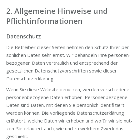
2. Allgemeine Hinweise und
Pflichtinformationen
Datenschutz
Die Betrei­ber die­ser Sei­ten neh­men den Schutz Ihrer per­
sön­li­chen Daten sehr ernst. Wir behan­deln Ihre per­so­nen­
be­zo­ge­nen Daten ver­trau­lich und ent­spre­chend der
gesetz­li­chen Daten­schutz­vor­schrif­ten sowie die­ser
Datenschutzerklärung.
Wenn Sie die­se Web­site benut­zen, wer­den ver­schie­de­ne
per­so­nen­be­zo­ge­ne Daten erho­ben. Per­so­nen­be­zo­ge­ne
Daten sind Daten, mit denen Sie per­sön­lich iden­ti­fi­ziert
wer­den kön­nen. Die vor­lie­gen­de Daten­schutz­er­klä­rung
erläu­tert, wel­che Daten wir erhe­ben und wofür wir sie nut­
zen. Sie erläu­tert auch, wie und zu wel­chem Zweck das
geschieht.