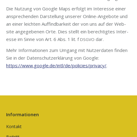
Die Nut­zung von Goog­le Maps erfolgt im Inter­es­se einer
anspre­chen­den Dar­stel­lung unse­rer Online-Ange­bo­te und
an einer leich­ten Auf­find­bar­keit der von uns auf der Web­
site ange­ge­be­nen Orte. Dies stellt ein berech­tig­tes Inter­
es­se im Sin­ne von Art. 6 Abs. 1 lit. f
dar.
DSGVO
Mehr Infor­ma­tio­nen zum Umgang mit Nut­zer­da­ten fin­den
Sie in der Daten­schutz­er­klä­rung von Goog­le:
https://www.google.de/intl/de/policies/privacy/
.
Informationen
Kontakt
Beitritt