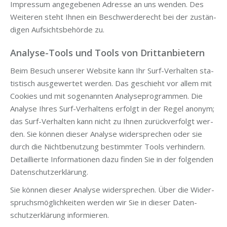
Impres­sum ange­ge­be­nen Adres­se an uns wen­den. Des
Wei­te­ren steht Ihnen ein Beschwer­de­recht bei der zustän­
di­gen Auf­sichts­be­hör­de zu.
Analyse-Tools und Tools von Drittanbietern
Beim Besuch unse­rer Web­site kann Ihr Surf-Ver­hal­ten sta­
tis­tisch aus­ge­wer­tet wer­den. Das geschieht vor allem mit
Coo­kies und mit soge­nann­ten Ana­ly­se­pro­gram­men. Die
Ana­ly­se Ihres Surf-Ver­hal­tens erfolgt in der Regel anonym;
das Surf-Ver­hal­ten kann nicht zu Ihnen zurück­ver­folgt wer­
den. Sie kön­nen die­ser Ana­ly­se wider­spre­chen oder sie
durch die Nicht­be­nut­zung bestimm­ter Tools ver­hin­dern.
Detail­lier­te Infor­ma­tio­nen dazu fin­den Sie in der fol­gen­den
Datenschutzerklärung.
Sie kön­nen die­ser Ana­ly­se wider­spre­chen. Über die Wider­
spruchs­mög­lich­kei­ten wer­den wir Sie in die­ser Daten­
schutz­er­klä­rung informieren.