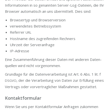
Infor­ma­tio­nen in so genann­ten Ser­ver-Log-Datei­en, die Ihr
Brow­ser auto­ma­tisch an uns über­mit­telt. Dies sind:
Brow­ser­typ und Browserversion
ver­wen­de­tes Betriebssystem
Refer­rer
URL
Host­na­me des zugrei­fen­den Rechners
Uhr­zeit der Serveranfrage
IP-Adres­se
Eine Zusam­men­füh­rung die­ser Daten mit ande­ren Daten­
quel­len wird nicht vorgenommen.
Grund­la­ge für die Daten­ver­ar­bei­tung ist Art. 6 Abs. 1 lit. f
, der die Ver­ar­bei­tung von Daten zur Erfül­lung eines
DSGVO
Ver­trags oder vor­ver­trag­li­cher Maß­nah­men gestattet.
Kontaktformular
Wenn Sie uns per Kon­takt­for­mu­lar Anfra­gen zukom­men