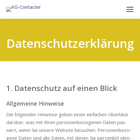
Datenschutzerklärung
1. Datenschutz auf einen Blick
Allgemeine Hinweise
Die fol­gen­den Hin­wei­se geben einen ein­fa­chen Über­blick
dar­über, was mit Ihren per­so­nen­be­zo­ge­nen Daten pas­
siert, wenn Sie unse­re Web­site besu­chen. Per­so­nen­be­zo­
ge­ne Daten sind alle Daten, mit denen Sie per­sön­lich iden­