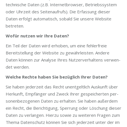
tech­ni­sche Daten (z.B. Inter­net­brow­ser, Betriebs­sys­tem
oder Uhr­zeit des Sei­ten­auf­rufs). Die Erfas­sung die­ser
Daten erfolgt auto­ma­tisch, sobald Sie unse­re Web­site
betreten.
Wofür nut­zen wir Ihre Daten?
Ein Teil der Daten wird erho­ben, um eine feh­ler­freie
Bereit­stel­lung der Web­site zu gewähr­leis­ten. Ande­re
Daten kön­nen zur Ana­ly­se Ihres Nut­zer­ver­hal­tens ver­wen­
det werden.
Wel­che Rech­te haben Sie bezüg­lich Ihrer Daten?
Sie haben jeder­zeit das Recht unent­gelt­lich Aus­kunft über
Her­kunft, Emp­fän­ger und Zweck Ihrer gespei­cher­ten per­
so­nen­be­zo­ge­nen Daten zu erhal­ten. Sie haben außer­dem
ein Recht, die Berich­ti­gung, Sper­rung oder Löschung die­ser
Daten zu ver­lan­gen. Hier­zu sowie zu wei­te­ren Fra­gen zum
The­ma Daten­schutz kön­nen Sie sich jeder­zeit unter der im