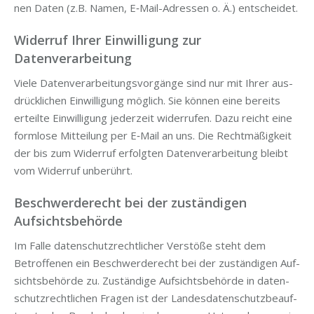
nen Daten (z.B. Namen, E‑Mail-Adres­sen o. Ä.) entscheidet.
Widerruf Ihrer Einwilligung zur
Datenverarbeitung
Vie­le Daten­ver­ar­bei­tungs­vor­gän­ge sind nur mit Ihrer aus­
drück­li­chen Ein­wil­li­gung mög­lich. Sie kön­nen eine bereits
erteil­te Ein­wil­li­gung jeder­zeit wider­ru­fen. Dazu reicht eine
form­lo­se Mit­tei­lung per E‑Mail an uns. Die Recht­mä­ßig­keit
der bis zum Wider­ruf erfolg­ten Daten­ver­ar­bei­tung bleibt
vom Wider­ruf unberührt.
Beschwerderecht bei der zuständigen
Aufsichtsbehörde
Im Fal­le daten­schutz­recht­li­cher Ver­stö­ße steht dem
Betrof­fe­nen ein Beschwer­de­recht bei der zustän­di­gen Auf­
sichts­be­hör­de zu. Zustän­di­ge Auf­sichts­be­hör­de in daten­
schutz­recht­li­chen Fra­gen ist der Lan­des­da­ten­schutz­be­auf­