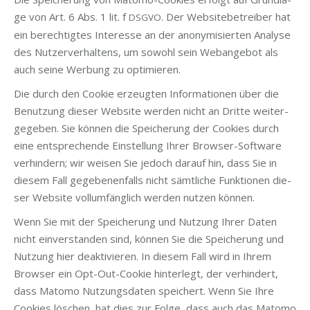
ge von Art. 6 Abs. 1 lit. f
. Der Web­site­be­trei­ber hat
DSGVO
ein berech­tig­tes Inter­es­se an der anony­mi­sier­ten Ana­ly­se
des Nut­zer­ver­hal­tens, um sowohl sein Web­an­ge­bot als
auch sei­ne Wer­bung zu optimieren.
Die durch den Coo­kie erzeug­ten Infor­ma­tio­nen über die
Benut­zung die­ser Web­site wer­den nicht an Drit­te wei­ter­
ge­ge­ben. Sie kön­nen die Spei­che­rung der Coo­kies durch
eine ent­spre­chen­de Ein­stel­lung Ihrer Brow­ser-Soft­ware
ver­hin­dern; wir wei­sen Sie jedoch dar­auf hin, dass Sie in
die­sem Fall gege­be­nen­falls nicht sämt­li­che Funk­tio­nen die­
ser Web­site voll­um­fäng­lich wer­den nut­zen können.
Wenn Sie mit der Spei­che­rung und Nut­zung Ihrer Daten
nicht ein­ver­stan­den sind, kön­nen Sie die Spei­che­rung und
Nut­zung hier deak­ti­vie­ren. In die­sem Fall wird in Ihrem
Brow­ser ein Opt-Out-Coo­kie hin­ter­legt, der ver­hin­dert,
dass Mato­mo Nut­zungs­da­ten spei­chert. Wenn Sie Ihre
Coo­kies löschen, hat dies zur Fol­ge, dass auch das Mato­mo