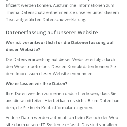
ti­fi­ziert wer­den kön­nen. Aus­führ­li­che Infor­ma­tio­nen zum
The­ma Daten­schutz ent­neh­men Sie unse­rer unter die­sem
Text auf­ge­führ­ten Datenschutzerklärung.
Datenerfassung auf unserer Website
Wer ist ver­ant­wort­lich für die Daten­er­fas­sung auf
die­ser Website?
Die Daten­ver­ar­bei­tung auf die­ser Web­site erfolgt durch
den Web­site­be­trei­ber. Des­sen Kon­takt­da­ten kön­nen Sie
dem Impres­sum die­ser Web­site entnehmen.
Wie erfas­sen wir Ihre Daten?
Ihre Daten wer­den zum einen dadurch erho­ben, dass Sie
uns die­se mit­tei­len. Hier­bei kann es sich z.B. um Daten han­
deln, die Sie in ein Kon­takt­for­mu­lar eingeben.
Ande­re Daten wer­den auto­ma­tisch beim Besuch der Web­
site durch unse­re IT-Sys­te­me erfasst. Das sind vor allem