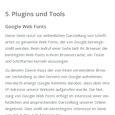
5. Plugins und Tools
Google Web Fonts
Die­se Sei­te nutzt zur ein­heit­li­chen Dar­stel­lung von Schrift­
ar­ten so genann­te Web Fonts, die von Goog­le bereit­ge­
stellt wer­den. Beim Auf­ruf einer Sei­te lädt Ihr Brow­ser die
benö­tig­ten Web Fonts in ihren Brow­ser­cache, um Tex­te
und Schrift­ar­ten kor­rekt anzuzeigen.
Zu die­sem Zweck muss der von Ihnen ver­wen­de­te Brow­
ser Ver­bin­dung zu den Ser­vern von Goog­le auf­neh­men.
Hier­durch erlangt Goog­le Kennt­nis dar­über, dass über Ihre
IP-Adres­se unse­re Web­site auf­ge­ru­fen wur­de. Die Nut­
zung von Goog­le Web Fonts erfolgt im Inter­es­se einer ein­
heit­li­chen und anspre­chen­den Dar­stel­lung unse­rer Online-
Ange­bo­te. Dies stellt ein berech­tig­tes Inter­es­se im Sin­ne