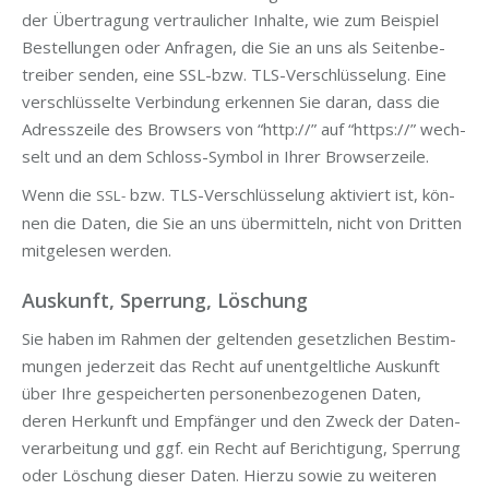
der Über­tra­gung ver­trau­li­cher Inhal­te, wie zum Bei­spiel
Bestel­lun­gen oder Anfra­gen, die Sie an uns als Sei­ten­be­
trei­ber sen­den, eine SSL-bzw. TLS-Ver­schlüs­se­lung. Eine
ver­schlüs­sel­te Ver­bin­dung erken­nen Sie dar­an, dass die
Adress­zei­le des Brow­sers von “http://” auf “https://” wech­
selt und an dem Schloss-Sym­bol in Ihrer Browserzeile.
Wenn die
bzw. TLS-Ver­schlüs­se­lung akti­viert ist, kön­
SSL-
nen die Daten, die Sie an uns über­mit­teln, nicht von Drit­ten
mit­ge­le­sen werden.
Auskunft, Sperrung, Löschung
Sie haben im Rah­men der gel­ten­den gesetz­li­chen Bestim­
mun­gen jeder­zeit das Recht auf unent­gelt­li­che Aus­kunft
über Ihre gespei­cher­ten per­so­nen­be­zo­ge­nen Daten,
deren Her­kunft und Emp­fän­ger und den Zweck der Daten­
ver­ar­bei­tung und ggf. ein Recht auf Berich­ti­gung, Sper­rung
oder Löschung die­ser Daten. Hier­zu sowie zu wei­te­ren