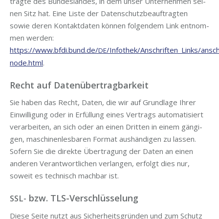
trag­te des Bun­des­lan­des, in dem unser Unter­neh­men sei­
nen Sitz hat. Eine Lis­te der Daten­schutz­be­auf­trag­ten
sowie deren Kon­takt­da­ten kön­nen fol­gen­dem Link ent­nom­
men wer­den:
https://www.bfdi.bund.de/
/Infothek/Anschriften_Links/anschr
DE
node.html
.
Recht auf Datenübertragbarkeit
Sie haben das Recht, Daten, die wir auf Grund­la­ge Ihrer
Ein­wil­li­gung oder in Erfül­lung eines Ver­trags auto­ma­ti­siert
ver­ar­bei­ten, an sich oder an einen Drit­ten in einem gän­gi­
gen, maschi­nen­les­ba­ren For­mat aus­hän­di­gen zu las­sen.
Sofern Sie die direk­te Über­tra­gung der Daten an einen
ande­ren Ver­ant­wort­li­chen ver­lan­gen, erfolgt dies nur,
soweit es tech­nisch mach­bar ist.
bzw. TLS-Verschlüsselung
SSL-
Die­se Sei­te nutzt aus Sicher­heits­grün­den und zum Schutz