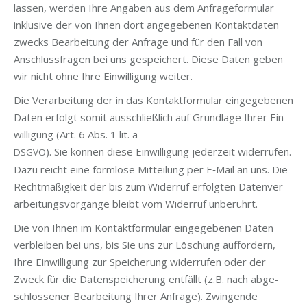
las­sen, wer­den Ihre Anga­ben aus dem Anfra­ge­for­mu­lar
inklu­si­ve der von Ihnen dort ange­ge­be­nen Kon­takt­da­ten
zwecks Bear­bei­tung der Anfra­ge und für den Fall von
Anschluss­fra­gen bei uns gespei­chert. Die­se Daten geben
wir nicht ohne Ihre Ein­wil­li­gung weiter.
Die Ver­ar­bei­tung der in das Kon­takt­for­mu­lar ein­ge­ge­be­nen
Daten erfolgt somit aus­schließ­lich auf Grund­la­ge Ihrer Ein­
wil­li­gung (Art. 6 Abs. 1 lit. a
). Sie kön­nen die­se Ein­wil­li­gung jeder­zeit wider­ru­fen.
DSGVO
Dazu reicht eine form­lo­se Mit­tei­lung per E‑Mail an uns. Die
Recht­mä­ßig­keit der bis zum Wider­ruf erfolg­ten Daten­ver­
ar­bei­tungs­vor­gän­ge bleibt vom Wider­ruf unberührt.
Die von Ihnen im Kon­takt­for­mu­lar ein­ge­ge­be­nen Daten
ver­blei­ben bei uns, bis Sie uns zur Löschung auf­for­dern,
Ihre Ein­wil­li­gung zur Spei­che­rung wider­ru­fen oder der
Zweck für die Daten­spei­che­rung ent­fällt (z.B. nach abge­
schlos­se­ner Bear­bei­tung Ihrer Anfra­ge). Zwin­gen­de