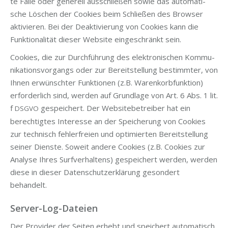
te Fäl­le oder gene­rell aus­schlie­ßen sowie das auto­ma­ti­
sche Löschen der Coo­kies beim Schlie­ßen des Brow­ser
akti­vie­ren. Bei der Deak­ti­vie­rung von Coo­kies kann die
Funk­tio­na­li­tät die­ser Web­site ein­ge­schränkt sein.
Coo­kies, die zur Durch­füh­rung des elek­tro­ni­schen Kom­mu­
ni­ka­ti­ons­vor­gangs oder zur Bereit­stel­lung bestimm­ter, von
Ihnen erwünsch­ter Funk­tio­nen (z.B. Waren­korb­funk­ti­on)
erfor­der­lich sind, wer­den auf Grund­la­ge von Art. 6 Abs. 1 lit.
f
gespei­chert. Der Web­site­be­trei­ber hat ein
DSGVO
berech­tig­tes Inter­es­se an der Spei­che­rung von Coo­kies
zur tech­nisch feh­ler­frei­en und opti­mier­ten Bereit­stel­lung
sei­ner Diens­te. Soweit ande­re Coo­kies (z.B. Coo­kies zur
Ana­ly­se Ihres Surf­ver­hal­tens) gespei­chert wer­den, wer­den
die­se in die­ser Daten­schutz­er­klä­rung geson­dert
behandelt.
Server-Log-Dateien
Der Pro­vi­der der Sei­ten erhebt und spei­chert auto­ma­tisch