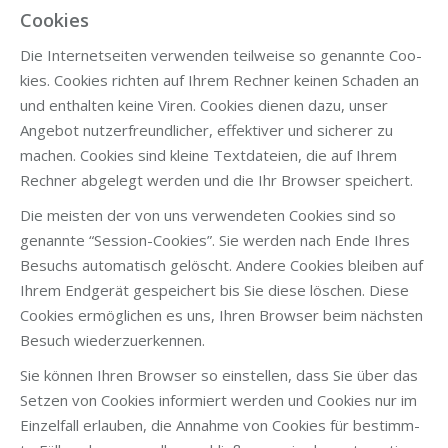
Cookies
Die Inter­net­sei­ten ver­wen­den teil­wei­se so genann­te Coo­
kies. Coo­kies rich­ten auf Ihrem Rech­ner kei­nen Scha­den an
und ent­hal­ten kei­ne Viren. Coo­kies die­nen dazu, unser
Ange­bot nut­zer­freund­li­cher, effek­ti­ver und siche­rer zu
machen. Coo­kies sind klei­ne Text­da­tei­en, die auf Ihrem
Rech­ner abge­legt wer­den und die Ihr Brow­ser speichert.
Die meis­ten der von uns ver­wen­de­ten Coo­kies sind so
genann­te “Ses­si­on-Coo­kies”. Sie wer­den nach Ende Ihres
Besuchs auto­ma­tisch gelöscht. Ande­re Coo­kies blei­ben auf
Ihrem End­ge­rät gespei­chert bis Sie die­se löschen. Die­se
Coo­kies ermög­li­chen es uns, Ihren Brow­ser beim nächs­ten
Besuch wiederzuerkennen.
Sie kön­nen Ihren Brow­ser so ein­stel­len, dass Sie über das
Set­zen von Coo­kies infor­miert wer­den und Coo­kies nur im
Ein­zel­fall erlau­ben, die Annah­me von Coo­kies für bestimm­