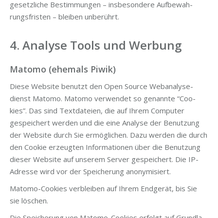
gesetz­li­che Bestim­mun­gen – ins­be­son­de­re Auf­be­wah­
rungs­fris­ten – blei­ben unberührt.
4. Analyse Tools und Werbung
Matomo (ehemals Piwik)
Die­se Web­site benutzt den Open Source Web­ana­ly­se­
dienst Mato­mo. Mato­mo ver­wen­det so genann­te “Coo­
kies”. Das sind Text­da­tei­en, die auf Ihrem Com­pu­ter
gespei­chert wer­den und die eine Ana­ly­se der Benut­zung
der Web­site durch Sie ermög­li­chen. Dazu wer­den die durch
den Coo­kie erzeug­ten Infor­ma­tio­nen über die Benut­zung
die­ser Web­site auf unse­rem Ser­ver gespei­chert. Die IP-
Adres­se wird vor der Spei­che­rung anonymisiert.
Mato­mo-Coo­kies ver­blei­ben auf Ihrem End­ge­rät, bis Sie
sie löschen.
Die Spei­che­rung von Mato­mo-Coo­kies erfolgt auf Grund­la­