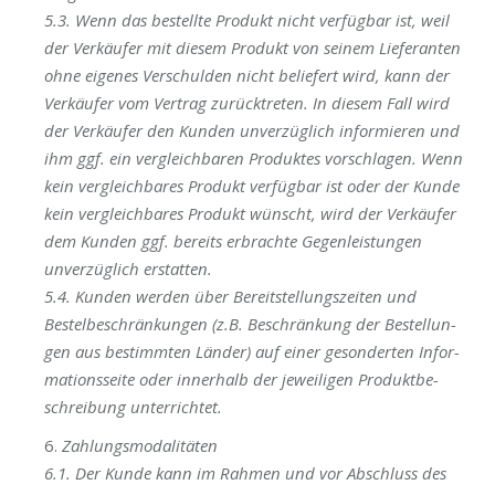
5.3. Wenn das bestell­te Pro­dukt nicht ver­füg­bar ist, weil
der Ver­käu­fer mit die­sem Pro­dukt von sei­nem Lie­fe­ran­ten
ohne eige­nes Ver­schul­den nicht belie­fert wird, kann der
Ver­käu­fer vom Ver­trag zurück­tre­ten. In die­sem Fall wird
der Ver­käu­fer den Kun­den unver­züg­lich infor­mie­ren
und
ihm ggf.
ein
ver­gleich­ba­ren Pro­duk­tes vor­schla­gen. Wenn
kein ver­gleich­ba­res Pro­dukt ver­füg­bar ist oder der Kun­de
kein
ver­gleich­ba­re
s
Pro­dukt
wünscht, wird der Ver­käu­fer
dem Kun­den ggf. bereits erbrach­te Gegen­leis­tun­gen
unver­züg­lich erstatten.
5.4. Kun­den wer­den über
Bereit­stel­lungs­zei­ten
und
Bestel
beschrän­kun­gen
(z.B. Beschrän­kung der
Bestel­lun­
gen aus
bestimm­ten Län­der) auf einer geson­der­ten Infor­
ma­ti­ons­sei­te oder inner­halb der jewei­li­gen Pro­dukt­be­
schrei­bung unterrichtet.
6.
Zah­lungs­mo­da­li­tä­ten
6.1. Der Kun­de kann im Rah­men und vor Abschluss des