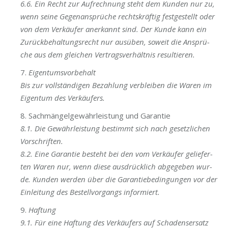
6.6. Ein Recht zur Auf­rech­nung steht dem Kun­den nur zu,
wenn sei­ne Gegen­an­sprü­che rechts­kräf­tig fest­ge­stellt oder
von dem Ver­käu­fer aner­kannt sind. Der Kun­de kann ein
Zurück­be­hal­tungs­recht nur aus­üben, soweit die Ansprü­
che aus dem glei­chen Ver­trags­ver­hält­nis resultieren.
7.
Eigen­tums­vor­be­halt
Bis zur voll­stän­di­gen Bezah­lung ver­blei­ben die
Waren im
Eigen­tum des Verkäufers.
8. Sach­män­gel­ge­währ­leis­tung und Garantie
8.1. Die Gewähr­leis­tung bestimmt sich nach gesetz­li­chen
Vorschriften.
8.2. Eine Garan­tie besteht bei den vom Ver­käu­fer gelie­fer­
ten Waren nur, wenn die­se aus­drück­lich abge­ge­ben wur­
de. Kun­den wer­den über die Garan­tie­be­din­gun­gen vor der
Ein­lei­tung des Bestell­vor­gangs informiert.
9.
Haf­tung
9.1. Für eine Haf­tung des Ver­käu­fers auf Scha­dens­er­satz