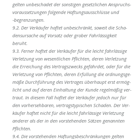
gel­ten unbe­scha­det der sons­ti­gen gesetz­li­chen Anspruchs­
vor­aus­set­zun­gen fol­gen­de Haf­tungs­aus­schlüs­se und
‑begren­zun­gen.
9.2. Der Ver­käu­fer haf­tet unbe­schränkt, soweit die Scha­
dens­ur­sa­che auf Vor­satz oder gro­ber Fahr­läs­sig­keit
beruht.
9.3. Fer­ner haf­tet der Ver­käu­fer für die leicht fahr­läs­si­ge
Ver­let­zung von wesent­li­chen Pflich­ten, deren Ver­let­zung
die Errei­chung des Ver­trags­zwecks gefähr­det, oder für die
Ver­let­zung von Pflich­ten, deren Erfül­lung die ord­nungs­ge­
mä­ße Durch­füh­rung des Ver­tra­ges über­haupt erst ermög­
licht und auf deren Ein­hal­tung der Kun­de regel­mä­ßig ver­
traut. In die­sem Fall haf­tet der Ver­käu­fer jedoch nur für
den vor­her­seh­ba­ren, ver­trags­ty­pi­schen Scha­den. Der Ver­
käu­fer haf­tet nicht für die leicht fahr­läs­si­ge Ver­let­zung
ande­rer als der in den vor­ste­hen­den Sät­zen genann­ten
Pflichten.
9.4. Die vor­ste­hen­den Haf­tungs­be­schrän­kun­gen gel­ten