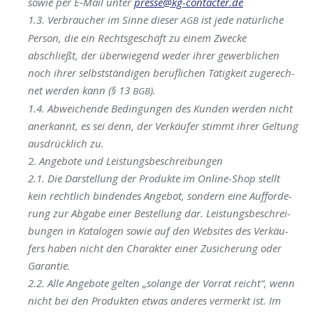
sowie per E‑Mail unter
presse@kg-contacter.de
1.3. Ver­brau­cher im Sin­ne die­ser
ist jede natür­li­che
AGB
Per­son, die ein Rechts­ge­schäft zu einem Zwe­cke
abschließt, der über­wie­gend weder ihrer gewerb­li­chen
noch ihrer selbst­stän­di­gen beruf­li­chen Tätig­keit zuge­rech­
net wer­den kann (§ 13
).
BGB
1.4. Abwei­chen­de Bedin­gun­gen des Kun­den wer­den nicht
aner­kannt, es sei denn, der Ver­käu­fer stimmt ihrer Gel­tung
aus­drück­lich zu.
2.
Ange­bo­te und Leistungsbeschreibungen
2.1. Die Dar­stel­lung der Pro­duk­te im Online-Shop stellt
kein recht­lich bin­den­des Ange­bot, son­dern eine Auf­for­de­
rung zur Abga­be einer Bestel­lung dar. Leis­tungs­be­schrei­
bun­gen in Kata­lo­gen sowie auf den Web­sites des Ver­käu­
fers haben nicht den Cha­rak­ter einer Zusi­che­rung oder
Garantie.
2.2. Alle Ange­bo­te gel­ten „solan­ge der Vor­rat reicht“, wenn
nicht bei den Pro­duk­ten etwas ande­res ver­merkt ist. Im