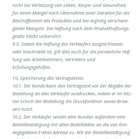
nicht bei Ver­let­zung von Leben, Kör­per und Gesund­heit,
für einen Man­gel nach Über­nah­me einer Garan­tie für die
Beschaf­fen­heit des Pro­duk­tes und bei arg­lis­tig ver­schwie­
ge­nen Män­geln. Die Haf­tung nach dem Pro­dukt­haf­tungs­
ge­setz bleibt unberührt.
9.5. Soweit die Haf­tung des Ver­käu­fers aus­ge­schlos­sen
oder beschränkt ist, gilt dies auch für die per­sön­li­che Haf­
tung von Arbeit­neh­mern, Ver­tre­tern und
Erfüllungsgehilfen.
10.
Spei­che­rung des Vertragstextes
10.1. Der Kun­de kann den Ver­trags­text vor der Abga­be der
Bestel­lung an den Ver­käu­fer aus­dru­cken, indem er im letz­
ten Schritt der Bestel­lung die Druck­funk­ti­on sei­nes Brow­
sers nutzt.
10.2. Der Ver­käu­fer sen­det dem Kun­den außer­dem eine
Bestell­be­stä­ti­gung mit allen Bestell­da­ten an die von Ihm
ange­ge­be­ne E‑Mail-Adres­se zu. Mit der Bestell­be­stä­ti­gung