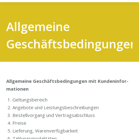
Allgemeine
Geschäftsbedingungen
All­ge­mei­ne Geschäfts­be­din­gun­gen mit Kun­den­in­for­
ma­tio­nen
Gel­tungs­be­reich
Ange­bo­te und Leistungsbeschreibungen
Bestell­vor­gang und Vertragsabschluss
Prei­se
Lie­fe­rung, Warenverfügbarkeit
Zah­lungs­mo­da­li­tä­ten