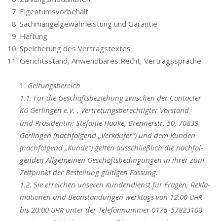
Eigen­tums­vor­be­halt
Sach­män­gel­ge­währ­leis­tung und Garantie
Haf­tung
Spei­che­rung des Vertragstextes
Gerichts­stand, Anwend­ba­res Recht, Vertragssprache
1.
Gel­tungs­be­reich
1.1. Für die Geschäfts­be­zie­hung zwi­schen der
Cont­ac­ter
Ger­lin­gen e.V.
, Ver­tre­tungs­be­rech­tig­ter
Vor­stand
KG
und
Prä­si­den­tin: Ste­fa­nie Hau­ke, Bren­ner­str. 50, 70839
Ger­lin­gen
(nach­fol­gend „Ver­käu­fer“) und dem Kun­den
(nach­fol­gend „Kun­de“) gel­ten aus­schließ­lich die nach­fol­
gen­den All­ge­mei­nen Geschäfts­be­din­gun­gen in ihrer zum
Zeit­punkt der Bestel­lung gül­ti­gen Fassung.
1.2. Sie errei­chen unse­ren Kun­den­dienst für Fra­gen, Rekla­
ma­tio­nen und Bean­stan­dun­gen werk­tags von 12
:00
UHR
bis 20
:00
unter der Tele­fon­num­mer 0176–57823108
UHR