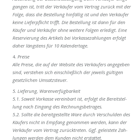
gan­gen ist, tritt der Ver­käu­fer vom Ver­trag zurück mit der
Fol­ge, dass die Bestel­lung hin­fäl­lig ist und den Ver­käu­fer
kei­ne Lie­fer­pflicht trifft. Die Bestel­lung ist dann für den
Käu­fer und Ver­käu­fer ohne wei­te­re Fol­gen erle­digt. Eine
Reser­vie­rung des Arti­kels bei
Vor­kas­se­zah­lun­gen
erfolgt
daher längs­tens für 10 Kalendertage.
4.
Prei­se
Alle Prei­se, die auf der Web­site des Ver­käu­fers ange­ge­ben
sind, ver­ste­hen sich ein­schließ­lich der jeweils gül­ti­gen
gesetz­li­chen Umsatzsteuer.
5. Lie­fe­rung, Warenverfügbarkeit
5.1. Soweit Vor­kas­se ver­ein­bart ist, erfolgt die
Bereit­stel­
lung
nach Ein­gang des Rechnungsbetrages.
5.2. Soll­te die
bereit­ge­stell­te
Ware durch Ver­schul­den des
Käu­fers
nicht in Emp­fang
genom­men wer­den
, kann der
Ver­käu­fer vom Ver­trag zurück­tre­ten. Ggf. geleis­te­te Zah­
lun­gen wer­den dem Kun­den
nicht
erstat­tet.