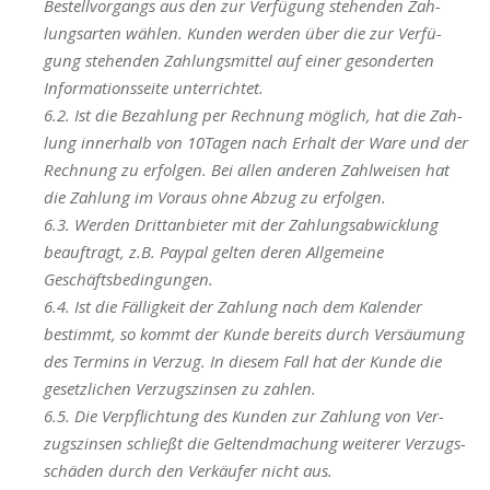
Bestell­vor­gangs aus den zur Ver­fü­gung ste­hen­den Zah­
lungs­ar­ten wäh­len. Kun­den wer­den über die zur Ver­fü­
gung ste­hen­den Zah­lungs­mit­tel auf einer geson­der­ten
Infor­ma­ti­ons­sei­te unterrichtet.
6.2. Ist die Bezah­lung per Rech­nung mög­lich, hat die Zah­
lung inner­halb von 10Tagen nach Erhalt der Ware und der
Rech­nung zu erfol­gen. Bei allen ande­ren Zahl­wei­sen hat
die Zah­lung im Vor­aus ohne Abzug zu erfolgen.
6.3. Wer­den Dritt­an­bie­ter mit der Zah­lungs­ab­wick­lung
beauf­tragt, z.B.
Pay­pal
gel­ten deren All­ge­mei­ne
Geschäftsbedingungen.
6.4. Ist die Fäl­lig­keit der Zah­lung nach dem Kalen­der
bestimmt, so kommt der Kun­de bereits durch Ver­säu­mung
des Ter­mins in Ver­zug. In die­sem Fall hat der Kun­de die
gesetz­li­chen Ver­zugs­zin­sen zu zahlen.
6.5. Die Ver­pflich­tung des Kun­den zur Zah­lung von Ver­
zugs­zin­sen schließt die Gel­tend­ma­chung wei­te­rer Ver­zugs­
schä­den durch den Ver­käu­fer nicht aus.