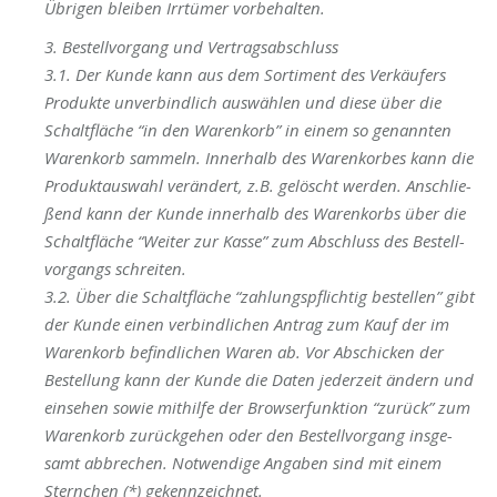
Übri­gen blei­ben Irr­tü­mer vorbehalten.
3. Bestell­vor­gang und Vertragsabschluss
3.1. Der Kun­de kann aus dem Sor­ti­ment des Ver­käu­fers
Pro­duk­te unver­bind­lich aus­wäh­len und die­se über die
Schalt­flä­che “
in den Waren­korb”
in einem so genann­ten
Waren­korb sam­meln. Inner­halb des Waren­kor­bes kann die
Pro­dukt­aus­wahl ver­än­dert, z.B. gelöscht wer­den. Anschlie­
ßend kann der Kun­de inner­halb des Waren­korbs über die
Schalt­flä­che “
Wei­ter zur Kas­se”
zum Abschluss des Bestell­
vor­gangs schreiten.
3.2. Über die Schalt­flä­che “
zah­lungs­pflich­tig bestel­len”
gibt
der Kun­de einen ver­bind­li­chen Antrag zum Kauf der im
Waren­korb befind­li­chen Waren ab. Vor Abschi­cken der
Bestel­lung kann der Kun­de die Daten jeder­zeit ändern und
ein­se­hen sowie mit­hil­fe der Brow­ser­funk­ti­on “zurück” zum
Waren­korb zurück­ge­hen oder den Bestell­vor­gang ins­ge­
samt abbre­chen. Not­wen­di­ge Anga­ben sind mit einem
Stern­chen (*) gekennzeichnet.