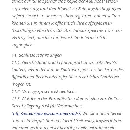
erhält der Kun­de fer­ner eine Kopie der
nebst Wider­
AGB
rufs­be­leh­rung und den Hin­wei­sen
Zah­lungs­be­din­gun­gen.
Sofern Sie sich in unse­rem Shop regis­triert haben soll­ten,
kön­nen Sie in Ihrem Pro­fil­be­reich Ihre auf­ge­ge­be­nen
Bestel­lun­gen ein­se­hen. Dar­über hin­aus spei­chern wir den
Ver­trags­text, machen ihn jedoch im Inter­net nicht
zugänglich.
11.
Schluss­be­stim­mun­gen
11.1. Gericht­stand und Erfül­lungs­ort ist der Sitz des Ver­
käu­fers, wenn der Kun­de Kauf­mann, juris­ti­sche Per­son des
öffent­li­chen Rechts oder öffent­lich-recht­li­ches Son­der­ver­
mö­gen ist.
11.2. Ver­trags­spra­che ist deutsch.
11.3. Platt­form der Euro­päi­schen Kom­mis­si­on zur Online-
Streit­bei­le­gung (
) für Ver­brau­cher:
OS
http://ec.europa.eu/consumers/odr/
. Wir sind nicht bereit
und nicht ver­pflich­tet an einem Streit­bei­le­gungs­ver­fah­ren
vor einer Ver­brau­cher­schlich­tungs­stel­le teil­zu­neh­men.