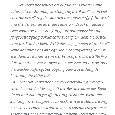
3.3. Der Ver­käu­fer schickt dar­auf­hin dem Kun­den eine
auto­ma­ti­sche Emp­fangs­be­stä­ti­gung per E‑Mail zu, in wel­
cher die Bestel­lung des Kun­den noch­mals auf­ge­führt wird
und die der Kun­de über die Funk­ti­on „Dru­cken“ aus­dru­
cken kann (Bestell­be­stä­ti­gung). Die auto­ma­ti­sche Emp­
fangs­be­stä­ti­gung doku­men­tiert ledig­lich, dass die Bestel­
lung des Kun­den beim Ver­käu­fer ein­ge­gan­gen ist und stellt
kei­ne Annah­me des Antrags dar. Der Kauf­ver­trag kommt
erst dann zustan­de, wenn der Ver­käu­fer
das bestell­te Pro­
dukt inner­halb von 2 Tagen
mit einer zwei­ten E‑Mail, aus­
drück­li­cher Auf­trags­be­stä­ti­gung oder Zusen­dung der
Rech­nung bestä­tigt hat.
3.4. Soll­te der Ver­käu­fer eine
Vor­kas­se­zah­lung
ermög­li­
chen, kommt der Ver­trag mit der Bereit­stel­lung der Bank­
da­ten und Zah­lungs­auf­for­de­rung zustan­de. Wenn die
Zah­lung trotz Fäl­lig­keit auch nach erneu­ter Auf­for­de­rung
nicht bis zu einem Zeit­punkt von 10 Kalen­der­ta­gen nach
Absen­dung der Bestell­be­stä­ti­gung beim Ver­käu­fer ein­ge­