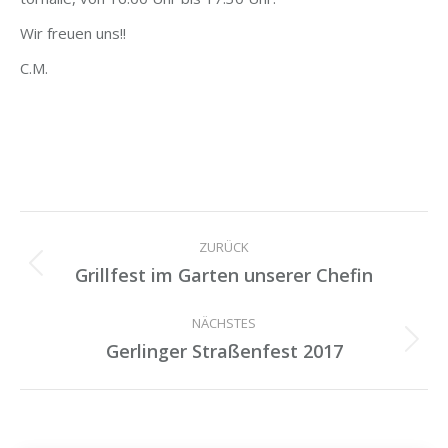
Wir freu­en uns!!
C.M.
Kommentarnavigation
ZURÜCK
Grillfest im Garten unserer Chefin
Vorheriger
Beitrag:
NÄCHSTES
Gerlinger Straßenfest 2017
Nächster
Beitrag: