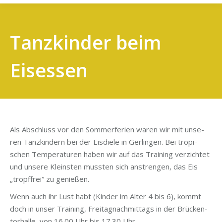
Tanzkinder beim
Eisessen
Als Abschluss vor den Som­mer­fe­ri­en waren wir mit unse­
ren Tanz­kin­dern bei der Eis­die­le in Ger­lin­gen. Bei tro­pi­
schen Tem­pe­ra­tu­ren haben wir auf das Trai­ning ver­zich­tet
und unse­re Kleins­ten muss­ten sich anstren­gen, das Eis
„tropf­frei“ zu genießen.
Wenn auch ihr Lust habt (Kin­der im Alter 4 bis 6), kommt
doch in unser Trai­ning, Frei­tag­nach­mit­tags in der Brü­cken­
tor­hal­le, von 16.00 Uhr bis 17.30 Uhr.